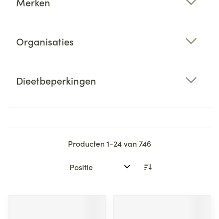
Merken
filter
Organisaties
filter
Dieetbeperkingen
filter
Producten
1
-
24
van
746
Sorteer op: