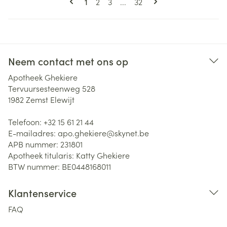
U lees momenteel pagina
Pagina
Pagina
Pagina
1
2
3
...
32
Neem contact met ons op
Apotheek Ghekiere
Tervuursesteenweg 528
1982
Zemst Elewijt
Telefoon:
+32 15 61 21 44
E-mailadres:
apo.ghekiere@
skynet.be
APB nummer:
231801
Apotheek titularis:
Katty Ghekiere
BTW nummer:
BE0448168011
Klantenservice
FAQ