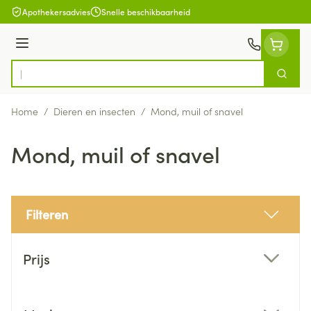
Ga naar de inhoud
Apothekersadvies
Snelle beschikbaarheid
Menu
Zoek
Product, merk, categorie...
Home
/
Dieren en insecten
/
Mond, muil of snavel
Mond, muil of snavel
Filteren
Doorgaan naar productlijst
Prijs
filter