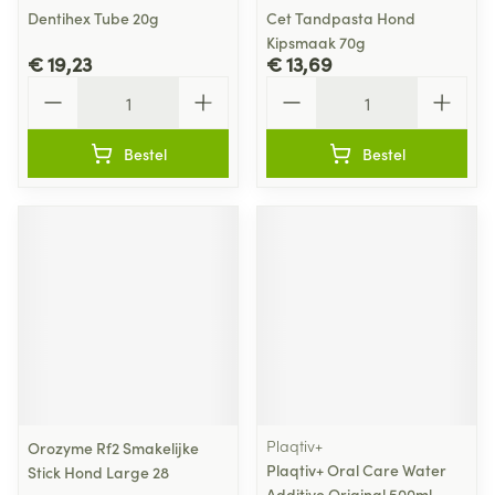
Dentihex Tube 20g
Cet Tandpasta Hond
Kipsmaak 70g
€ 19,23
€ 13,69
Aantal
Aantal
Bestel
Bestel
Plaqtiv+
Orozyme Rf2 Smakelijke
Plaqtiv+ Oral Care Water
Stick Hond Large 28
Additive Original 500ml