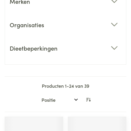
Merken
filter
Organisaties
filter
Dieetbeperkingen
filter
Producten
1
-
24
van
39
Sorteer op: