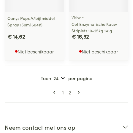
Virbac
Canys Pups A/bijtmiddel
Cet Enzymatische Kauw
Spray 150ml 60415
Striplets 10-25kg 141g
€ 14,62
€ 16,32
Niet beschikbaar
Niet beschikbaar
Toon
per pagina
Pagina's
U lees momenteel pagina
Pagina
1
2
Neem contact met ons op