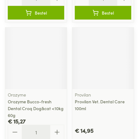
Bestel
Bestel
Orozyme
Provilan
Orozyme Bucco-fresh
Provilan Vet. Dental Care
Dental Croq Dog&cat <10kg
100ml
60g
€ 15,27
Aantal
€ 14,95