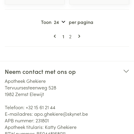
Toon
per pagina
Pagina's
U lees momenteel pagina
Pagina
1
2
Neem contact met ons op
Apotheek Ghekiere
Tervuursesteenweg 528
1982
Zemst Elewijt
Telefoon:
+32 15 61 21 44
E-mailadres:
apo.ghekiere@
skynet.be
APB nummer:
231801
Apotheek titularis:
Katty Ghekiere
BTW nummer:
BE0448168011