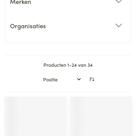
Merken
filter
Organisaties
filter
Producten
1
-
24
van
34
Sorteer op: