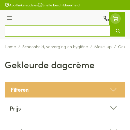
Ga naar de inhoud
Apothekersadvies
Snelle beschikbaarheid
Menu
Zoek
Product, merk, categorie...
Home
/
Schoonheid, verzorging en hygiëne
/
Make-up
/
Gekle
Gekleurde dagcrème
Filteren
Doorgaan naar productlijst
Prijs
filter