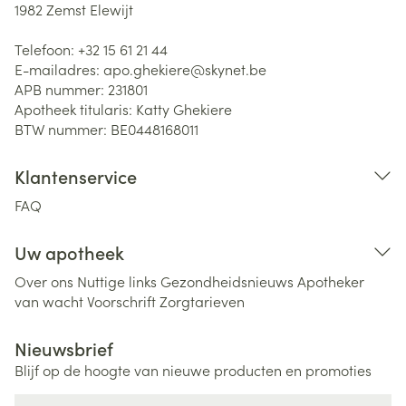
1982
Zemst Elewijt
Telefoon:
+32 15 61 21 44
E-mailadres:
apo.ghekiere@
skynet.be
APB nummer:
231801
Apotheek titularis:
Katty Ghekiere
BTW nummer:
BE0448168011
Klantenservice
FAQ
Uw apotheek
Over ons
Nuttige links
Gezondheidsnieuws
Apotheker
van wacht
Voorschrift
Zorgtarieven
Nieuwsbrief
Blijf op de hoogte van nieuwe producten en promoties
E-mail adres