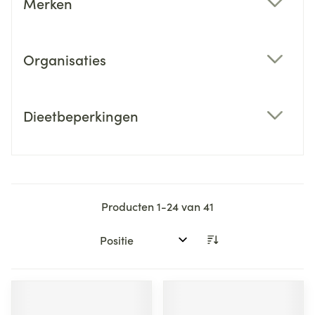
Merken
filter
Organisaties
filter
Dieetbeperkingen
filter
Producten
1
-
24
van
41
Sorteer op: