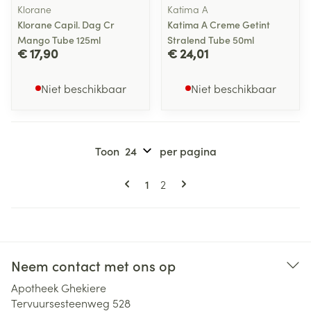
Klorane
Katima A
Klorane Capil. Dag Cr
Katima A Creme Getint
Mango Tube 125ml
Stralend Tube 50ml
€ 17,90
€ 24,01
Niet beschikbaar
Niet beschikbaar
Toon
per pagina
Pagina's
U lees momenteel pagina
Pagina
1
2
Neem contact met ons op
Apotheek Ghekiere
Tervuursesteenweg 528