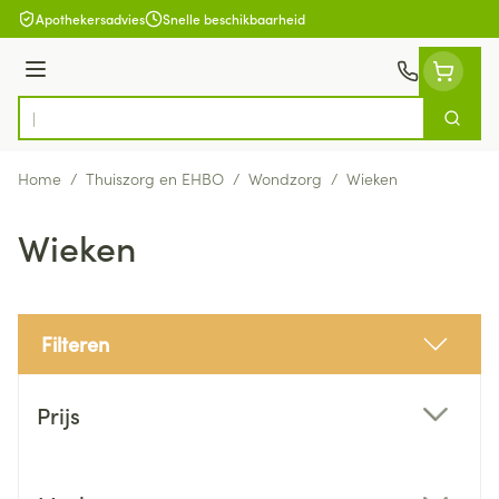
Ga naar de inhoud
Apothekersadvies
Snelle beschikbaarheid
Menu
Zoek
Product, merk, categorie...
Home
/
Thuiszorg en EHBO
/
Wondzorg
/
Wieken
Wieken
Filteren
Doorgaan naar productlijst
Prijs
filter