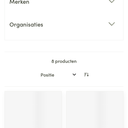
Merken
filter
Organisaties
filter
8
producten
Sorteer op: