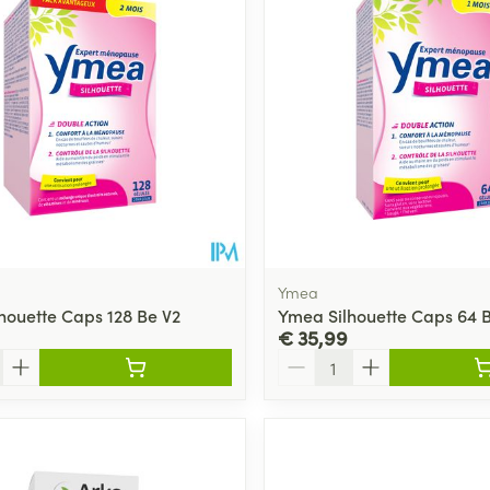
Toon meer
ging
Supplementen
Insectenwe
Mondmaskers
middelen
ssen
 -
id
d
Ymea
houette Caps 128 Be V2
Ymea Silhouette Caps 64 
€ 35,99
Aantal
Zelfbruiner
Scheren