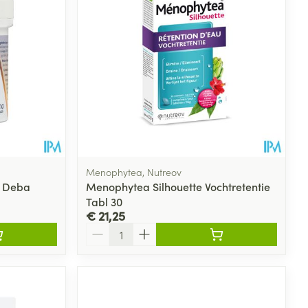
Menophytea, Nutreov
g Deba
Menophytea Silhouette Vochtretentie
Tabl 30
€ 21,25
Aantal