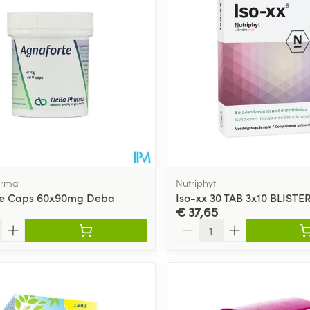
arma
Nutriphyt
te Caps 60x90mg Deba
Iso-xx 30 TAB 3x10 BLISTE
€ 37,65
Aantal