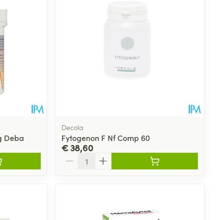
Decola
mg Deba
Fytogenon F Nf Comp 60
€ 38,60
Aantal