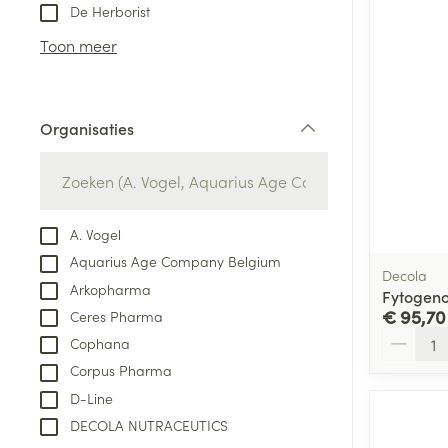
Aerosol toestel
kloven
Tabletten
De Herborist
Aerosol access
Blaren
Creme, gel en 
Toon meer
Zuurstof
Eelt
Eksteroog - lik
Ademhalingsste
Organisaties
Toon meer
filter
Spieren en gew
Specifiek voor
A. Vogel
Naalden en spu
Aquarius Age Company Belgium
Lichaamsverzo
Decola
Infecties
Arkopharma
Spuiten
Fytogeno
Deodorant
€ 95,70
Ceres Pharma
Oplossing voor 
Gezichtsverzor
Aantal
Cophana
Naalden
Luizen
Corpus Pharma
Naalden voor i
D-Line
pennaalden
DECOLA NUTRACEUTICS
Diagnostica