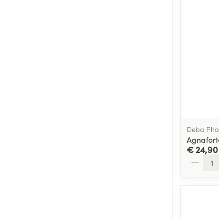
Deba Ph
Agnafor
€ 24,90
Aantal