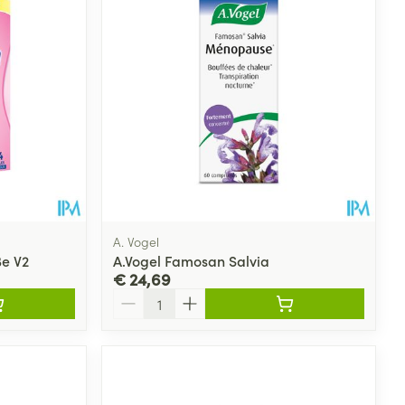
rende
Parfums en
geurproducten
A. Vogel
Be V2
A.Vogel Famosan Salvia
€ 24,69
Aantal
CBD