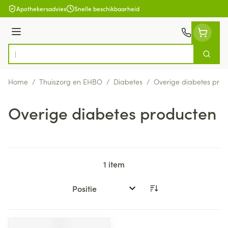
Ga naar de inhoud
Apothekersadvies
Snelle beschikbaarheid
Menu
Zoek
Product, merk, categorie...
Home
/
Thuiszorg en EHBO
/
Diabetes
/
Overige diabetes pro
Overige diabetes producten
1
item
Sorteer op: