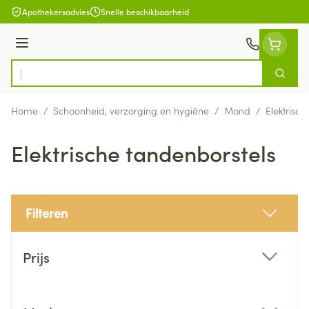
Ga naar de inhoud
Apothekersadvies
Snelle beschikbaarheid
Menu
Zoek
Product, merk, categorie...
Home
/
Schoonheid, verzorging en hygiëne
/
Mond
/
Elektrisc
Elektrische tandenborstels
Filteren
Doorgaan naar productlijst
Prijs
filter