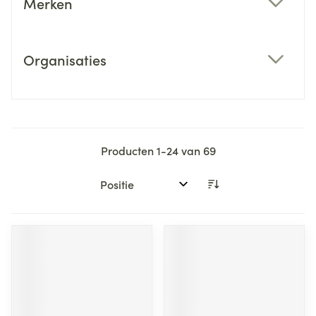
Merken
filter
Organisaties
filter
Producten
1
-
24
van
69
Sorteer op: