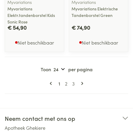
Myvariations
Myvariations
Myvariations
Myvariations Elektrische
Elektr.tandenborstel Kids
Tandenborstel Green
Sonic Rose
€ 54,90
€ 74,90
Niet beschikbaar
Niet beschikbaar
Toon
per pagina
Pagina's
U lees momenteel pagina
Pagina
Pagina
1
2
3
Neem contact met ons op
Apotheek Ghekiere