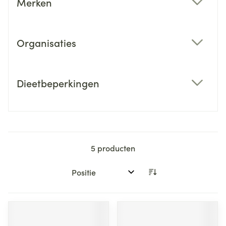
Merken
filter
Organisaties
filter
Dieetbeperkingen
filter
5
producten
Sorteer op: