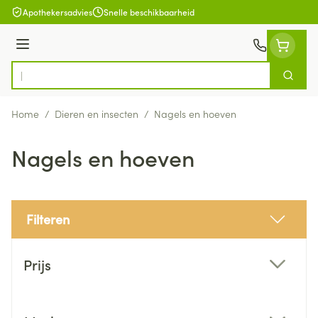
Ga naar de inhoud
Apothekersadvies
Snelle beschikbaarheid
Menu
Zoek
Product, merk, categorie...
Home
/
Dieren en insecten
/
Nagels en hoeven
Nagels en hoeven
Filteren
Doorgaan naar productlijst
Prijs
filter