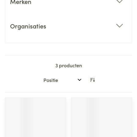
Merken
filter
Organisaties
filter
3
producten
Sorteer op: