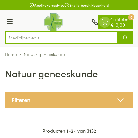
Dia 1 van 1
Ga naar de inhoud
Apothekersadvies
Snelle beschikbaarheid
0
0 artikelen
Menu
€ 0,00
Zoek
Product, merk, categorie...
Home
/
Natuur geneeskunde
Natuur geneeskunde
Filteren
Producten
1
-
24
van
3132