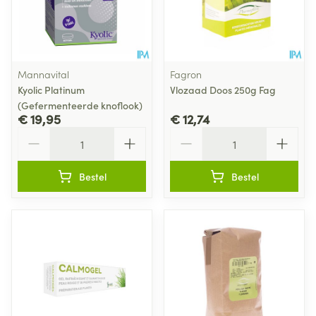
Mannavital
Fagron
Kyolic Platinum
Vlozaad Doos 250g Fag
(Gefermenteerde knoflook)
€ 19,95
€ 12,74
Aantal
Aantal
Bestel
Bestel