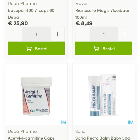
Deba Pharma
Fraver
Bacopa-400 V-caps 60
Ricinusolie Magis Vloeibaar
Deba
100ml
€ 25,90
€ 8,49
Aantal
Aantal
Bestel
Bestel
Deba Pharma
Soria
Acetyl-l-carnitine Caps
Soria Pecto Balm Baby 50g