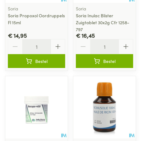
Soria
Soria
Soria Propoxol Oordruppels
Soria Inulac Blister
Fl 15ml
Zuigtablet 30x2g Cfr 1258-
797
€ 14,95
€ 16,45
Aantal
Aantal
Bestel
Bestel