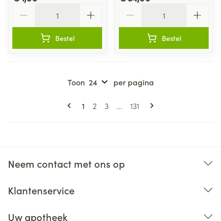
Aantal
Aantal
Bestel
Bestel
Toon
per pagina
Pagina's
U lees momenteel pagina
Pagina
Pagina
Pagina
1
2
3
...
131
Neem contact met ons op
Klantenservice
Uw apotheek