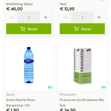
60x500mg Deba
1843
€ 46,00
€ 12,95
Aantal
Aantal
Bestel
Bestel
Soria
Pranarom
Soria Monte Pinos
Pranarom Eo Strobloem Bio
Bergwater 1,5l
5ml
€ 1,90
€ 34,90