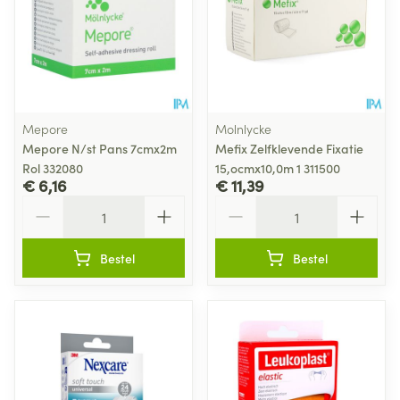
Mepore
Molnlycke
Mepore N/st Pans 7cmx2m
Mefix Zelfklevende Fixatie
Rol 332080
15,ocmx10,0m 1 311500
€ 6,16
€ 11,39
Aantal
Aantal
Bestel
Bestel