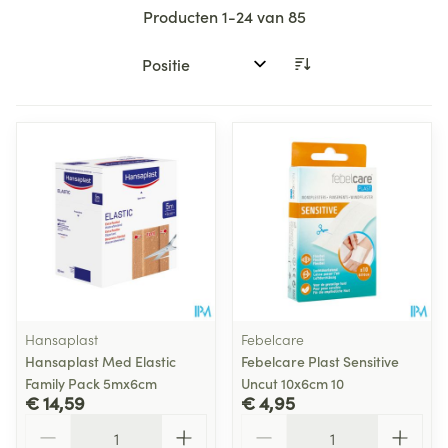
Producten
1
-
24
van
85
Sorteer op:
Hansaplast
Febelcare
Hansaplast Med Elastic
Febelcare Plast Sensitive
Family Pack 5mx6cm
Uncut 10x6cm 10
€ 14,59
€ 4,95
Aantal
Aantal