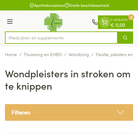
Dia 1 van 1
Ga naar de inhoud
Apothekersadvies
Snelle beschikbaarheid
0
0 artikelen
Menu
€ 0,00
Medic
Zoek
Product, merk, categorie...
Home
/
Thuiszorg en EHBO
/
Wondzorg
/
Fixatie, pleisters en s
Wondpleisters in stroken om
te knippen
Filteren