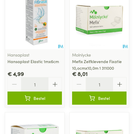
Hansaplast
Molnlycke
Hansaplast Elastic 1mx6cm
Mefix Zelfklevende Fixatie
10,ocmx10,0m 1 311000
€ 4,99
€ 8,01
Aantal
Aantal
Bestel
Bestel