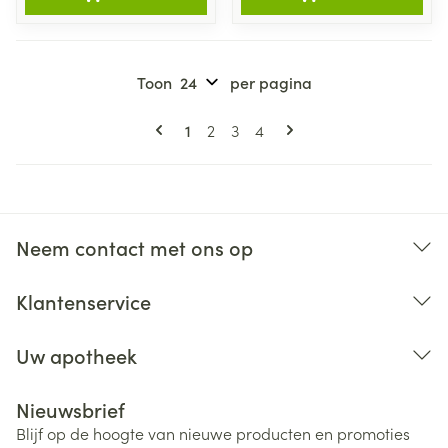
Toon
per pagina
Pagina's
U lees momenteel pagina
Pagina
Pagina
Pagina
1
2
3
4
Neem contact met ons op
Klantenservice
Uw apotheek
Nieuwsbrief
Blijf op de hoogte van nieuwe producten en promoties