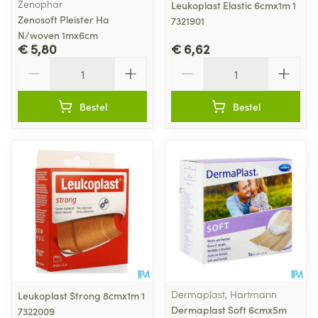
Zenophar
Leukoplast Elastic 6cmx1m 1
Zenosoft Pleister Ha
7321901
N/woven 1mx6cm
€ 5,80
€ 6,62
Aantal
Aantal
Bestel
Bestel
Dermaplast, Hartmann
Leukoplast Strong 8cmx1m 1
Dermaplast Soft 6cmx5m
7322009