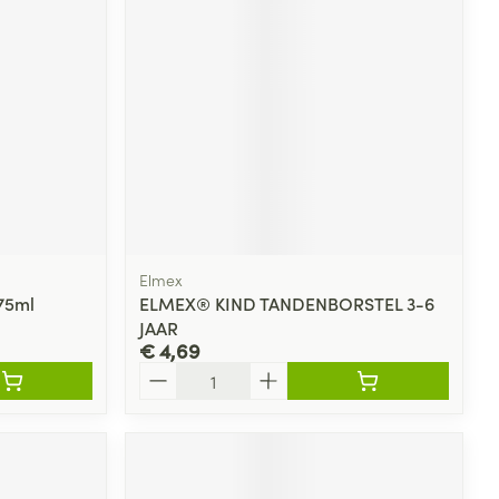
rende
Parfums en
geurproducten
Elmex
 75ml
ELMEX® KIND TANDENBORSTEL 3-6
JAAR
€ 4,69
CBD
Aantal