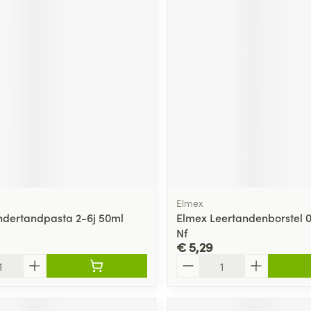
Elmex
ndertandpasta 2-6j 50ml
Elmex Leertandenborstel 0
Nf
€ 5,29
Aantal