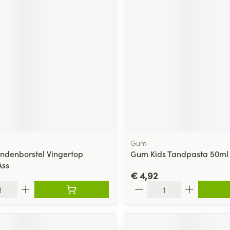
Gum
andenborstel Vingertop
Gum Kids Tandpasta 50ml
Ass
€ 4,92
Aantal