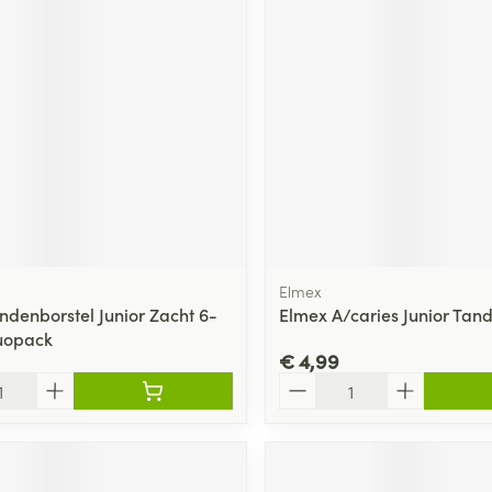
Elmex
ndenborstel Junior Zacht 6-
Elmex A/caries Junior Tan
uopack
€ 4,99
Aantal