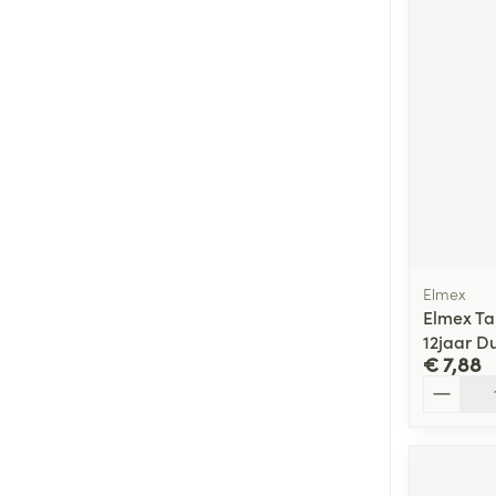
Elmex
Elmex Ta
12jaar D
€ 7,88
Aantal