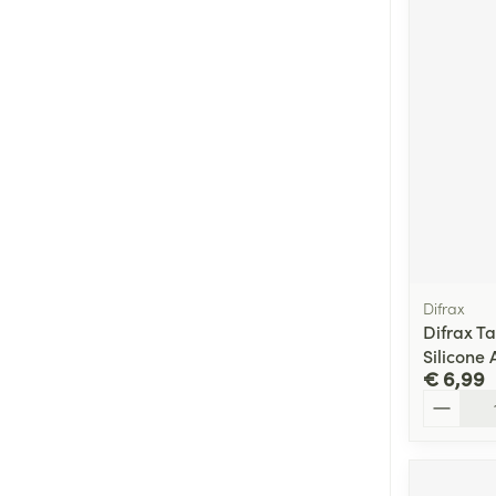
Difrax
Difrax T
Silicone 
€ 6,99
Aantal