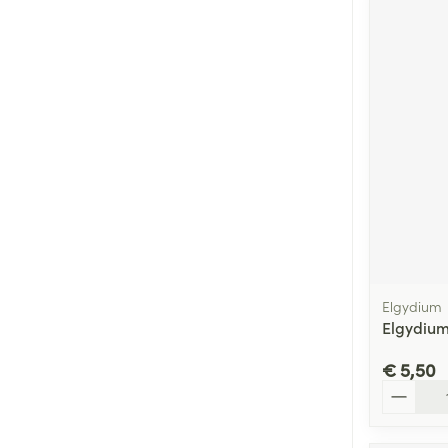
Elgydium
Elgydium
€ 5,50
Aantal