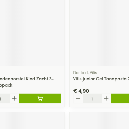
ging
Supplementen
Insectenwe
Mondmaskers
middelen
ssen
 -
id
d
Dentaid, Vitis
ndenborstel Kind Zacht 3-
Vitis Junior Gel Tandpasta
uopack
€ 4,90
Zelfbruiner
Scheren
Aantal