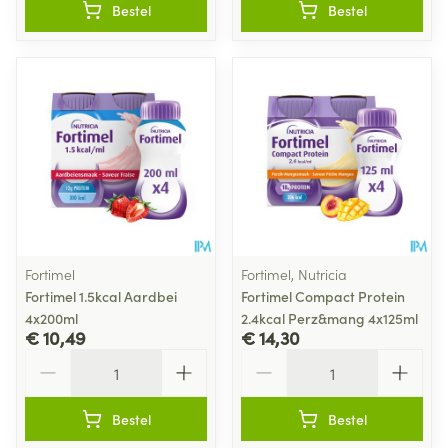
Bestel
Bestel
Fortimel
Fortimel, Nutricia
Fortimel 1.5kcal Aardbei
Fortimel Compact Protein
4x200ml
2.4kcal Perz&mang 4x125ml
€ 10,49
€ 14,30
Aantal
Aantal
Bestel
Bestel