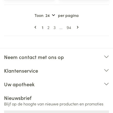
Toon
per pagina
Pagina's
U lees momenteel pagina
Pagina
Pagina
Pagina
1
2
3
...
94
Neem contact met ons op
Klantenservice
Uw apotheek
Nieuwsbrief
Blijf op de hoogte van nieuwe producten en promoties
E-mail adres