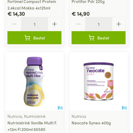
Fortimel Compact Protein
Protifar Pdr 225g
2.4kcal Mokka 4x125ml
€ 14,30
€ 14,90
Aantal
Aantal
Bestel
Bestel
Nutricia, Nutrinidrink
Nutricia
Nutrinidrink Vanille Multi F.
Neocate Syneo 400g
+12m Fl 200ml 65585