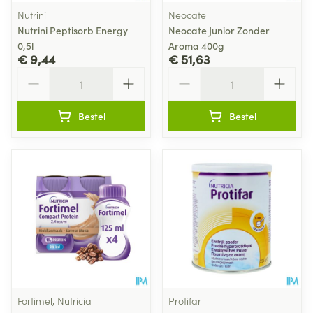
Nutrini
Neocate
Nutrini Peptisorb Energy
Neocate Junior Zonder
0,5l
Aroma 400g
€ 9,44
€ 51,63
Aantal
Aantal
Bestel
Bestel
Fortimel, Nutricia
Protifar