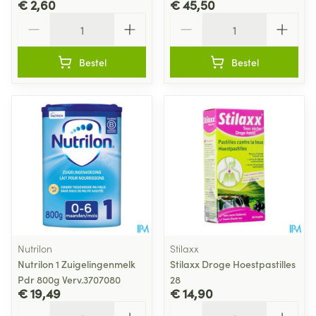
€ 2,60
€ 45,50
Aantal
Aantal
Bestel
Bestel
Nutrilon
Stilaxx
Nutrilon 1 Zuigelingenmelk
Stilaxx Droge Hoestpastilles
Pdr 800g Verv.3707080
28
€ 19,49
€ 14,90
Aantal
Aantal