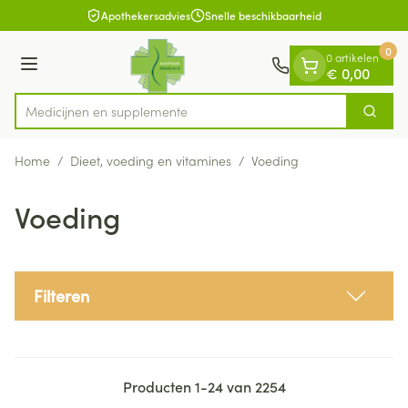
Dia 1 van 1
Ga naar de inhoud
Apothekersadvies
Snelle beschikbaarheid
0
0 artikelen
Menu
€ 0,00
Medi
Zoek
Product, merk, categorie...
Home
/
Dieet, voeding en vitamines
/
Voeding
Voeding
Filteren
Producten
1
-
24
van
2254