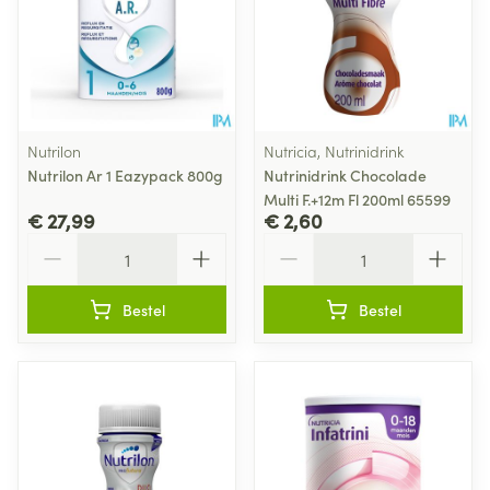
Nutrilon
Nutricia, Nutrinidrink
Nutrilon Ar 1 Eazypack 800g
Nutrinidrink Chocolade
Multi F.+12m Fl 200ml 65599
€ 27,99
€ 2,60
Aantal
Aantal
Bestel
Bestel