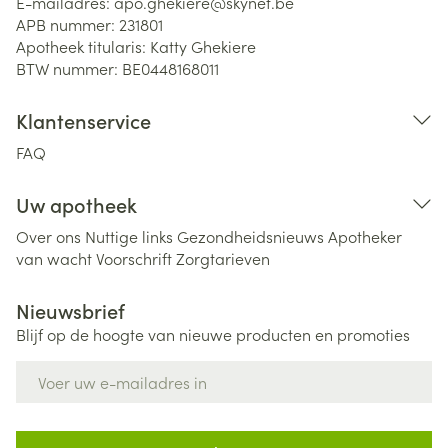
E-mailadres:
apo.ghekiere@
skynet.be
APB nummer:
231801
Apotheek titularis:
Katty Ghekiere
BTW nummer:
BE0448168011
Klantenservice
FAQ
Uw apotheek
Over ons
Nuttige links
Gezondheidsnieuws
Apotheker
van wacht
Voorschrift
Zorgtarieven
Nieuwsbrief
Blijf op de hoogte van nieuwe producten en promoties
E-mail adres