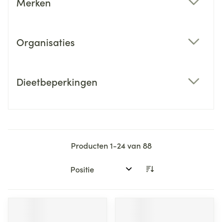
Merken
filter
Organisaties
filter
Dieetbeperkingen
filter
Producten
1
-
24
van
88
Sorteer op: