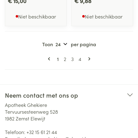
€ 15,00
€ 9,88
Niet beschikbaar
Niet beschikbaar
Toon
per pagina
Pagina's
U lees momenteel pagina
Pagina
Pagina
Pagina
1
2
3
4
Neem contact met ons op
Apotheek Ghekiere
Tervuursesteenweg 528
1982
Zemst Elewijt
Telefoon:
+32 15 61 21 44