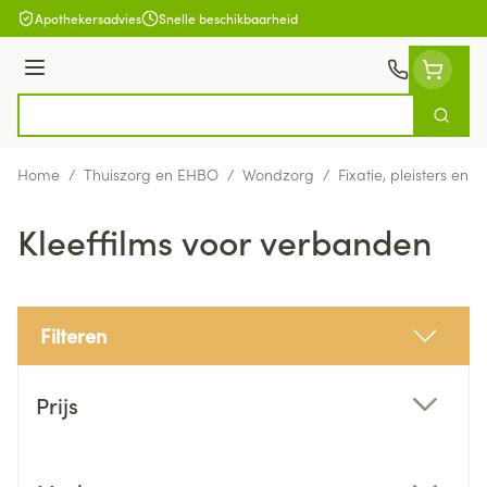
Ga naar de inhoud
Apothekersadvies
Snelle beschikbaarheid
Menu
Zoek
Product, merk, categorie...
Home
/
Thuiszorg en EHBO
/
Wondzorg
/
Fixatie, pleisters en s
Kleeffilms voor verbanden
Filteren
Doorgaan naar productlijst
Prijs
filter