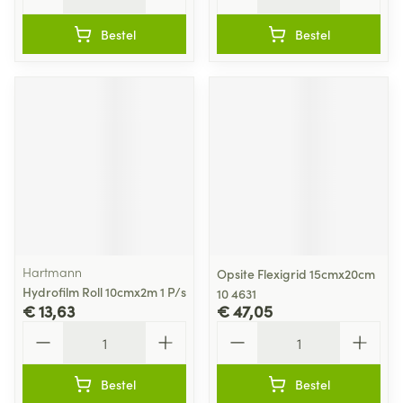
Bestel
Bestel
Hartmann
Opsite Flexigrid 15cmx20cm
Hydrofilm Roll 10cmx2m 1 P/s
10 4631
€ 13,63
€ 47,05
Aantal
Aantal
Bestel
Bestel