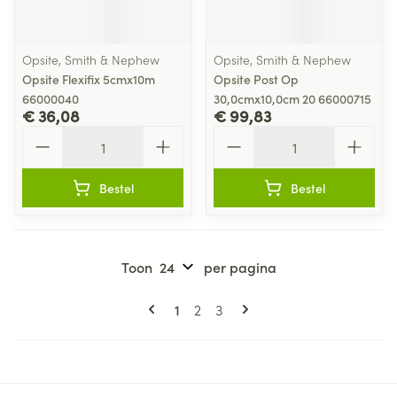
Opsite, Smith & Nephew
Opsite, Smith & Nephew
Opsite Flexifix 5cmx10m
Opsite Post Op
66000040
30,0cmx10,0cm 20 66000715
€ 36,08
€ 99,83
Aantal
Aantal
Bestel
Bestel
Toon
per pagina
Pagina's
U lees momenteel pagina
Pagina
Pagina
1
2
3