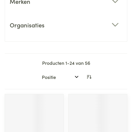
Merken
filter
Organisaties
filter
Producten
1
-
24
van
56
Sorteer op: