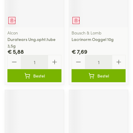
Geneesmiddel
Geneesmiddel
Alcon
Bausch & Lomb
Duratears Ung.opht.tube
Lacrinorm Ooggel 10g
3,5g
€ 5,88
€ 7,69
Aantal
Aantal
Bestel
Bestel