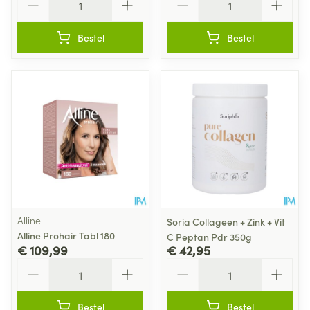
Bestel
Bestel
Alline
Soria Collageen + Zink + Vit
Alline Prohair Tabl 180
C Peptan Pdr 350g
€ 109,99
€ 42,95
Aantal
Aantal
Bestel
Bestel