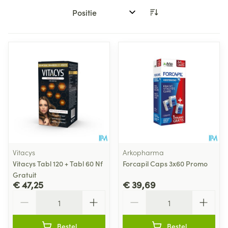
Sorteer op:
Vitacys
Arkopharma
Vitacys Tabl 120 + Tabl 60 Nf
Forcapil Caps 3x60 Promo
Gratuit
€ 47,25
€ 39,69
Aantal
Aantal
Bestel
Bestel