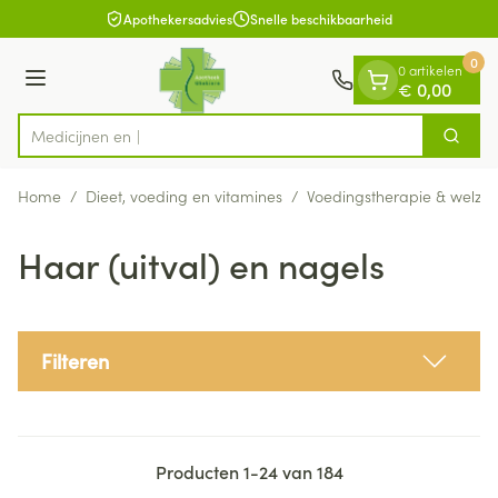
Dia 1 van 1
Ga naar de inhoud
Apothekersadvies
Snelle beschikbaarheid
0
0 artikelen
Menu
€ 0,00
Zoek
Product, merk, categorie...
Home
/
Dieet, voeding en vitamines
/
Voedingstherapie & welzijn
Haar (uitval) en nagels
Filteren
Producten
1
-
24
van
184