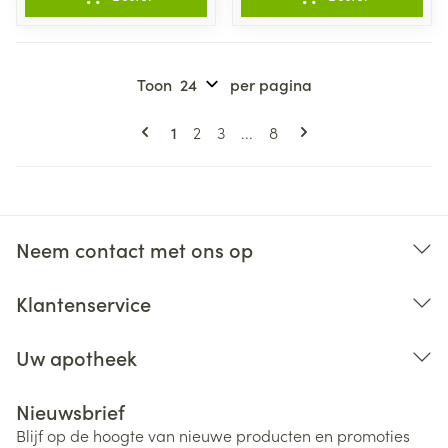
Toon
per pagina
Pagina's
U lees momenteel pagina
Pagina
Pagina
Pagina
1
2
3
...
8
Neem contact met ons op
Klantenservice
Uw apotheek
Nieuwsbrief
Blijf op de hoogte van nieuwe producten en promoties