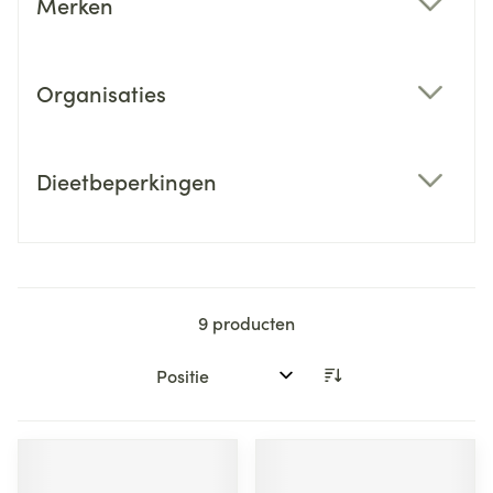
Merken
filter
Organisaties
filter
Dieetbeperkingen
filter
9
producten
Sorteer op: