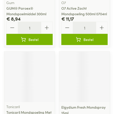
Gum
O7
GUM® Paroex®
O7 Active Zacht
Mondspoelmiddel 300ml
Mondspoeling 500ml 0704nl
€ 8,94
€ 11,17
Aantal
Aantal
Bestel
Bestel
Tonicaril
Elgydium Fresh Mondspray
Tonicaril Mondspoeling Met
15ml