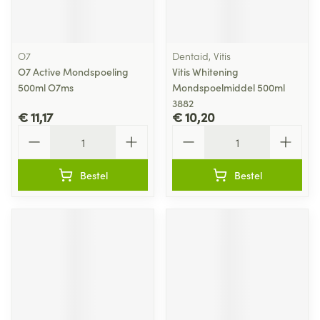
O7
Dentaid, Vitis
O7 Active Mondspoeling
Vitis Whitening
500ml O7ms
Mondspoelmiddel 500ml
3882
€ 11,17
€ 10,20
Aantal
Aantal
Bestel
Bestel