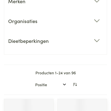
Merken
filter
Organisaties
filter
Dieetbeperkingen
filter
Producten
1
-
24
van
96
Sorteer op: