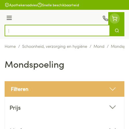
Ga naar de inhoud
Apothekersadvies
Snelle beschikbaarheid
Menu
Zoek
Product, merk, categorie...
Home
/
Schoonheid, verzorging en hygiëne
/
Mond
/
Mondspoe
Mondspoeling
Filteren
Doorgaan naar productlijst
Prijs
filter