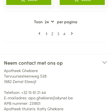
Toon
per pagina
Pagina's
U lees momenteel pagina
Pagina
Pagina
Pagina
1
2
3
4
Neem contact met ons op
Apotheek Ghekiere
Tervuursesteenweg 528
1982
Zemst Elewijt
Telefoon:
+32 15 61 21 44
E-mailadres:
apo.ghekiere@
skynet.be
APB nummer:
231801
Apotheek titularis:
Katty Ghekiere