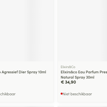
ging
Supplementen
Insectenwe
Mondmaskers
middelen
ssen
 -
id
d
Elixirs&Co
o Agressief Dier Spray 10ml
Elixirs&co Eau Parfum Pre
Zelfbruiner
Scheren
Natural Spray 30ml
€ 34,90
schikbaar
Niet beschikbaar