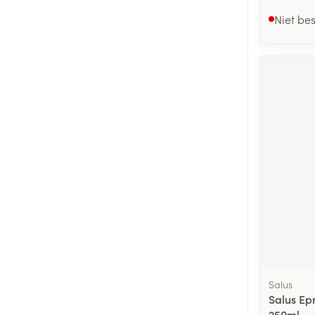
Niet be
Salus
Salus Epr
250ml