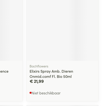
rende
Parfums en
geurproducten
Bachflowers
sence
Elixirs Spray Amb. Dieren
CBD
Onmid.comf Fl. Bio 50ml
€ 21,99
Niet beschikbaar