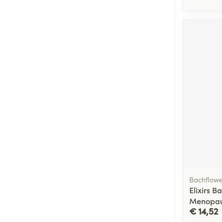
Bachflowe
Elixirs B
Menopau
€ 14,52