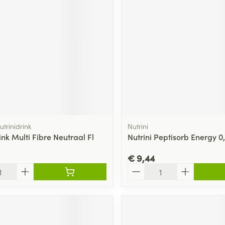
ging
Supplementen
Insectenwe
Mondmaskers
middelen
ssen
 -
id
d
utrinidrink
Nutrini
ink Multi Fibre Neutraal Fl
Nutrini Peptisorb Energy 0,
€ 9,44
Zelfbruiner
Scheren
Aantal