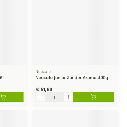
rende
Parfums en
geurproducten
Neocate
5l
Neocate Junior Zonder Aroma 400g
€ 51,63
CBD
Aantal