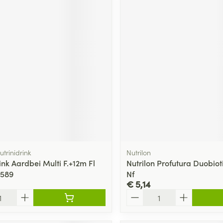
utrinidrink
Nutrilon
ink Aardbei Multi F.+12m Fl
Nutrilon Profutura Duobiot
5589
Nf
€ 5,14
Aantal