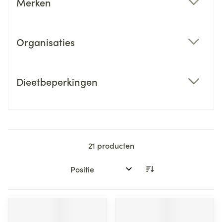
Merken
filter
Organisaties
filter
Dieetbeperkingen
filter
21
producten
Sorteer op: