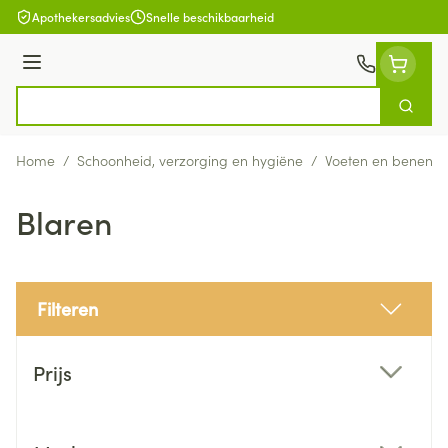
Ga naar de inhoud
Apothekersadvies
Snelle beschikbaarheid
Menu
Zoek
Product, merk, categorie...
Home
/
Schoonheid, verzorging en hygiëne
/
Voeten en benen
/
Blaren
Filteren
Doorgaan naar productlijst
Prijs
filter