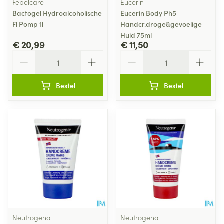
Febelcare
Eucerin
Bactogel Hydroalcoholische
Eucerin Body Ph5
Fl Pomp 1l
Handcr.droge&gevoelige
Huid 75ml
€ 20,99
€ 11,50
Aantal
Aantal
Bestel
Bestel
Neutrogena
Neutrogena