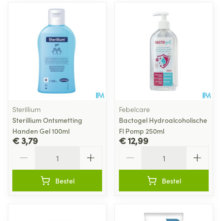
Sterillium
Febelcare
Sterillium Ontsmetting
Bactogel Hydroalcoholische
Handen Gel 100ml
Fl Pomp 250ml
€ 3,79
€ 12,99
Aantal
Aantal
Bestel
Bestel