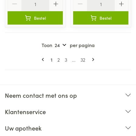
Bestel
Bestel
Toon
per pagina
Pagina's
U lees momenteel pagina
Pagina
Pagina
Pagina
1
2
3
...
32
Neem contact met ons op
Klantenservice
Uw apotheek