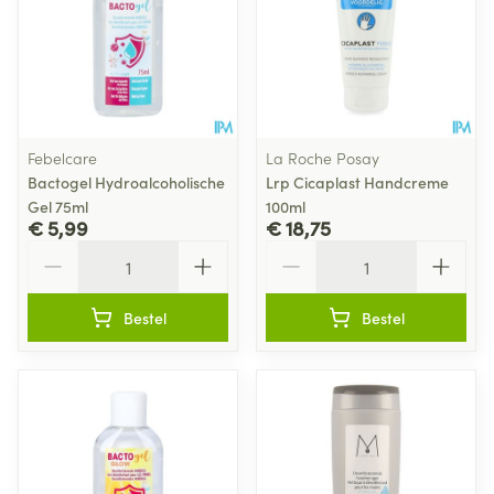
Febelcare
La Roche Posay
Bactogel Hydroalcoholische
Lrp Cicaplast Handcreme
Gel 75ml
100ml
€ 5,99
€ 18,75
Aantal
Aantal
Bestel
Bestel