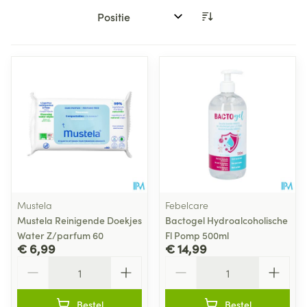
Sorteer op:
Mustela
Febelcare
Mustela Reinigende Doekjes
Bactogel Hydroalcoholische
Water Z/parfum 60
Fl Pomp 500ml
€ 6,99
€ 14,99
Aantal
Aantal
Bestel
Bestel