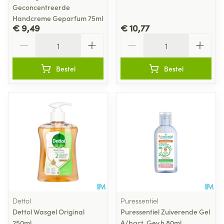
Geconcentreerde
Handcreme Geparfum 75ml
€ 9,49
€ 10,77
Aantal
Aantal
Bestel
Bestel
Dettol
Puressentiel
Dettol Wasgel Original
Puressentiel Zuiverende Gel
250ml
A/bact. Gev.h 80ml