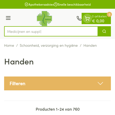
Dia 1 van 1
Ga naar de inhoud
Apothekersadvies
Snelle beschikbaarheid
0
0 artikelen
Menu
€ 0,00
Zoek
Product, merk, categorie...
Home
/
Schoonheid, verzorging en hygiëne
/
Handen
Handen
Filteren
Producten
1
-
24
van
760