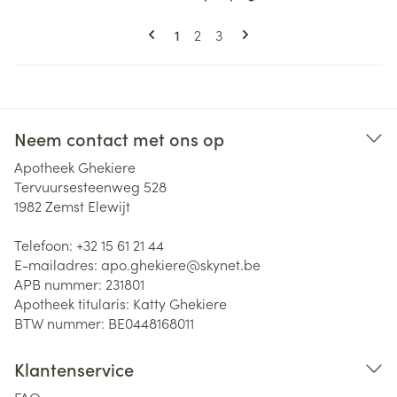
Pagina's
U lees momenteel pagina
Pagina
Pagina
1
2
3
Neem contact met ons op
Apotheek Ghekiere
Tervuursesteenweg 528
1982
Zemst Elewijt
Telefoon:
+32 15 61 21 44
E-mailadres:
apo.ghekiere@
skynet.be
APB nummer:
231801
Apotheek titularis:
Katty Ghekiere
BTW nummer:
BE0448168011
Klantenservice