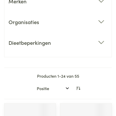
Merken
filter
Organisaties
filter
Dieetbeperkingen
filter
Producten
1
-
24
van
55
Sorteer op: