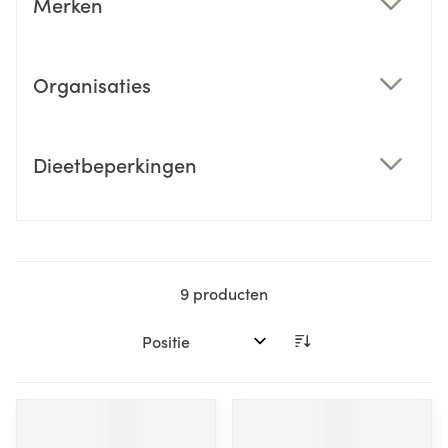
Merken
filter
Organisaties
filter
Dieetbeperkingen
filter
9
producten
Sorteer op: