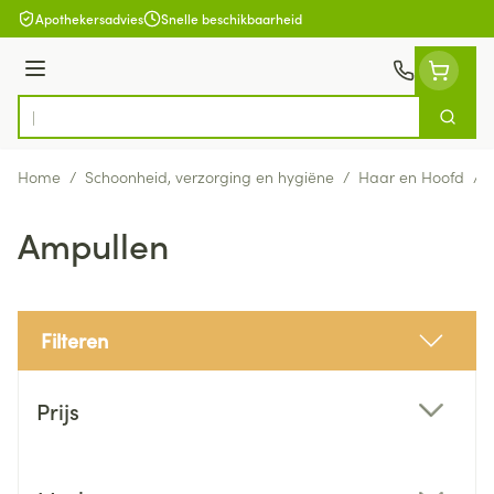
Ga naar de inhoud
Apothekersadvies
Snelle beschikbaarheid
Menu
Zoek
Product, merk, categorie...
Home
/
Schoonheid, verzorging en hygiëne
/
Haar en Hoofd
/
Ampullen
Filteren
Doorgaan naar productlijst
Prijs
filter