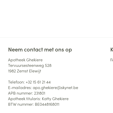
Neem contact met ons op
K
Apotheek Ghekiere
F
Tervuursesteenweg 528
1982
Zemst Elewijt
Telefoon:
+32 15 61 21 44
E-mailadres:
apo.ghekiere@
skynet.be
APB nummer:
231801
Apotheek titularis:
Katty Ghekiere
BTW nummer:
BE0448168011