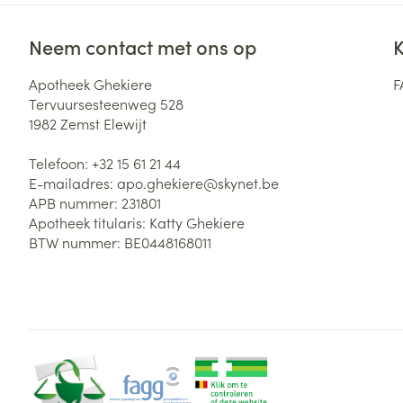
Neem contact met ons op
K
Apotheek Ghekiere
F
Tervuursesteenweg 528
1982
Zemst Elewijt
Telefoon:
+32 15 61 21 44
E-mailadres:
apo.ghekiere@
skynet.be
APB nummer:
231801
Apotheek titularis:
Katty Ghekiere
BTW nummer:
BE0448168011