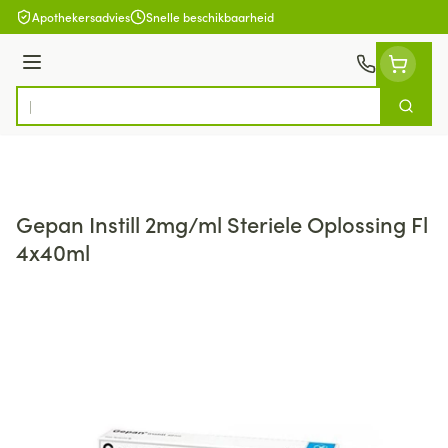
Ga naar de inhoud
Apothekersadvies
Snelle beschikbaarheid
Menu
Zoek
Product, merk, categorie...
Gepan Instill 2mg/ml Steriele Oplossing Fl
4x40ml