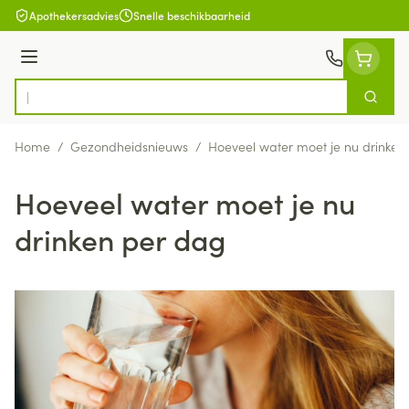
Ga naar de inhoud
Apothekersadvies
Snelle beschikbaarheid
Menu
Zoek
Product, merk, categorie...
Home
/
Gezondheidsnieuws
/
Hoeveel water moet je nu drinken
Hoeveel water moet je nu
drinken per dag