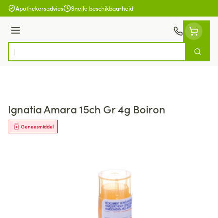
Ga naar de inhoud
Apothekersadvies
Snelle beschikbaarheid
Menu
Zoek
Product, merk, categorie...
Ignatia Amara 15ch Gr 4g Boiron
Geneesmiddel