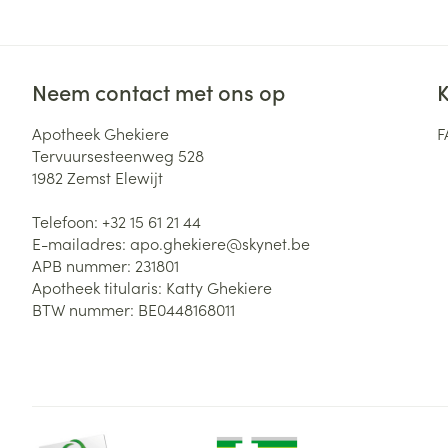
Neem contact met ons op
K
Apotheek Ghekiere
F
Tervuursesteenweg 528
1982
Zemst Elewijt
Telefoon:
+32 15 61 21 44
E-mailadres:
apo.ghekiere@
skynet.be
APB nummer:
231801
Apotheek titularis:
Katty Ghekiere
BTW nummer:
BE0448168011