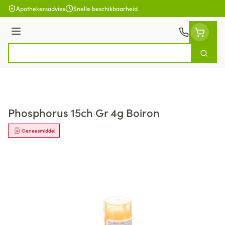
Ga naar de inhoud
Apothekersadvies
Snelle beschikbaarheid
Menu
Zoek
Product, merk, categorie...
Phosphorus 15ch Gr 4g Boiron
Geneesmiddel