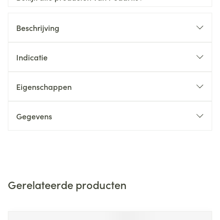
Beschrijving
Indicatie
Eigenschappen
Gegevens
Gerelateerde producten
Navigeren door de elementen van de carrousel is mogelijk m
Druk om carrousel over te slaan
Druk op om naar carrouselnavigatie te gaan