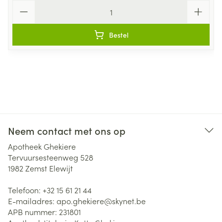
Aantal
Bestel
Neem contact met ons op
Apotheek Ghekiere
Tervuursesteenweg 528
1982
Zemst Elewijt
Telefoon:
+32 15 61 21 44
E-mailadres:
apo.ghekiere@
skynet.be
APB nummer:
231801