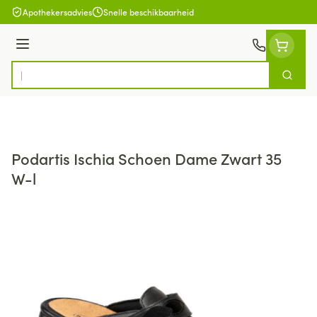
Ga naar de inhoud
Apothekersadvies
Snelle beschikbaarheid
Menu
Zoek
Product, merk, categorie...
Podartis Ischia Schoen Dame Zwart 35
W-l