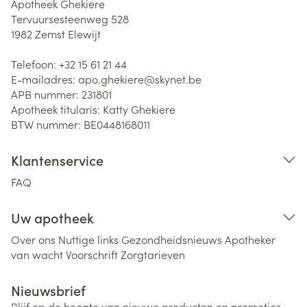
Apotheek Ghekiere
Tervuursesteenweg 528
1982
Zemst Elewijt
Telefoon:
+32 15 61 21 44
E-mailadres:
apo.ghekiere@
skynet.be
APB nummer:
231801
Apotheek titularis:
Katty Ghekiere
BTW nummer:
BE0448168011
Klantenservice
FAQ
Uw apotheek
Over ons
Nuttige links
Gezondheidsnieuws
Apotheker
van wacht
Voorschrift
Zorgtarieven
Nieuwsbrief
Blijf op de hoogte van nieuwe producten en promoties