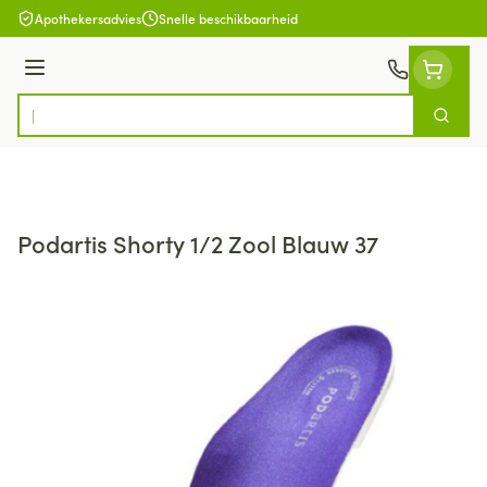
Ga naar de inhoud
Apothekersadvies
Snelle beschikbaarheid
Menu
Zoek
Product, merk, categorie...
Podartis Shorty 1/2 Zool Blauw 37