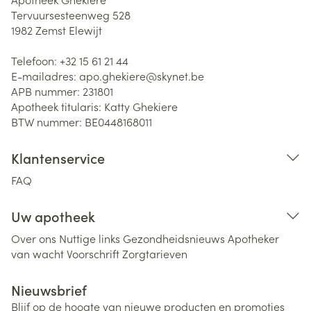
Tervuursesteenweg 528
1982
Zemst Elewijt
Telefoon:
+32 15 61 21 44
E-mailadres:
apo.ghekiere@
skynet.be
APB nummer:
231801
Apotheek titularis:
Katty Ghekiere
BTW nummer:
BE0448168011
Klantenservice
FAQ
Uw apotheek
Over ons
Nuttige links
Gezondheidsnieuws
Apotheker
van wacht
Voorschrift
Zorgtarieven
Nieuwsbrief
Blijf op de hoogte van nieuwe producten en promoties