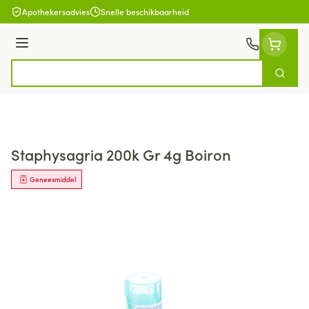
Ga naar de inhoud
Apothekersadvies
Snelle beschikbaarheid
Menu
Zoek
Product, merk, categorie...
Staphysagria 200k Gr 4g Boiron
Geneesmiddel