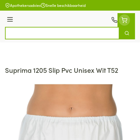
Ga naar de inhoud
Apothekersadvies
Snelle beschikbaarheid
Menu
Zoek
Product, merk, categorie...
Suprima 1205 Slip Pvc Unisex Wit T52