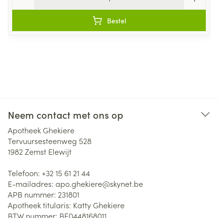
Bestel
Neem contact met ons op
Apotheek Ghekiere
Tervuursesteenweg 528
1982
Zemst Elewijt
Telefoon:
+32 15 61 21 44
E-mailadres:
apo.ghekiere@
skynet.be
APB nummer:
231801
Apotheek titularis:
Katty Ghekiere
BTW nummer:
BE0448168011