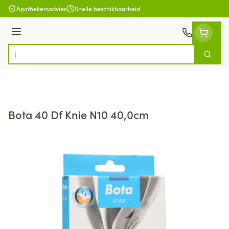
Ga naar de inhoud
Apothekersadvies
Snelle beschikbaarheid
Menu
Zoek
Product, merk, categorie...
Bota 40 Df Knie N10 40,0cm