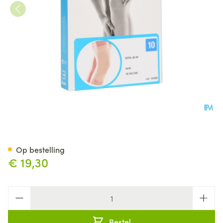
Bota 40 Df Knie N10 40,0cm
Op bestelling
€ 19,30
Aantal
Bestel