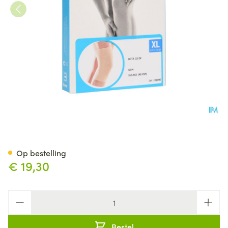
Bota 33 Df Knie 48cm Xl
Op bestelling
€ 19,30
Aantal
Bestel