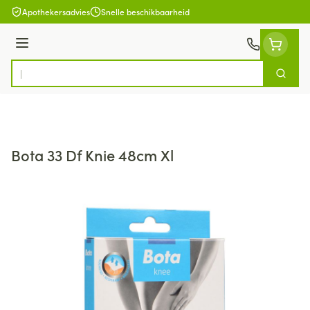
Ga naar de inhoud
Apothekersadvies
Snelle beschikbaarheid
Menu
Zoek
Product, merk, categorie...
Bota 33 Df Knie 48cm Xl