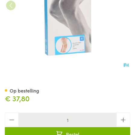
Bota Ortho Df+baleinen 1000
Op bestelling
€ 37,80
Aantal
Bestel