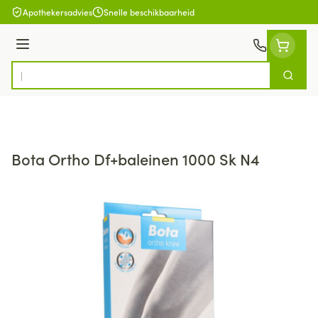
Ga naar de inhoud
Apothekersadvies
Snelle beschikbaarheid
Menu
Zoek
Product, merk, categorie...
Bota Ortho Df+baleinen 1000 Sk N4