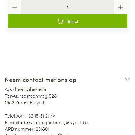
Aantal
Bestel
Neem contact met ons op
Apotheek Ghekiere
Tervuursesteenweg 528
1982
Zemst Elewijt
Telefoon:
+32 15 61 21 44
E-mailadres:
apo.ghekiere@
skynet.be
APB nummer:
231801