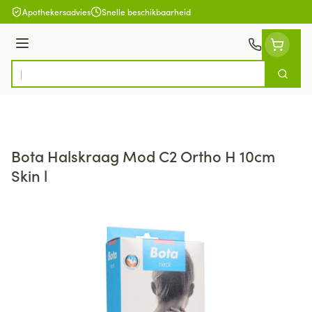
Ga naar de inhoud
Apothekersadvies
Snelle beschikbaarheid
Menu
Zoek
Product, merk, categorie...
Bota Halskraag Mod C2 Ortho H 10cm
Skin l