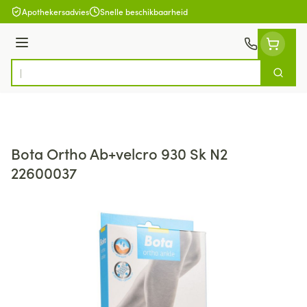
Ga naar de inhoud
Apothekersadvies
Snelle beschikbaarheid
Menu
Zoek
Product, merk, categorie...
Bota Ortho Ab+velcro 930 Sk N2
22600037