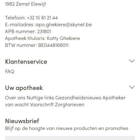
1982
Zemst Elewijt
Telefoon:
+32 15 61 21 44
E-mailadres:
apo.ghekiere@
skynet.be
APB nummer:
231801
Apotheek titularis:
Katty Ghekiere
BTW nummer:
BE0448168011
Klantenservice
FAQ
Uw apotheek
Over ons
Nuttige links
Gezondheidsnieuws
Apotheker
van wacht
Voorschrift
Zorgtarieven
Nieuwsbrief
Blijf op de hoogte van nieuwe producten en promoties
E-mail adres