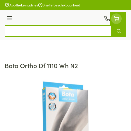
Ga naar de inhoud
Apothekersadvies
Snelle beschikbaarheid
Menu
Zoek
Product, merk, categorie...
Bota Ortho Df 1110 Wh N2