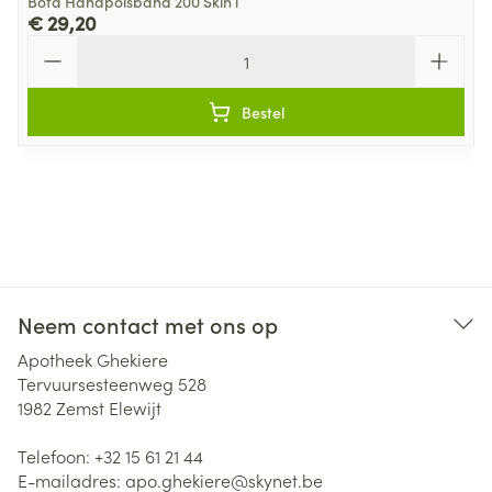
Bota Handpolsband 200 Skin l
€ 29,20
Aantal
Bestel
Neem contact met ons op
Apotheek Ghekiere
Tervuursesteenweg 528
1982
Zemst Elewijt
Telefoon:
+32 15 61 21 44
E-mailadres:
apo.ghekiere@
skynet.be