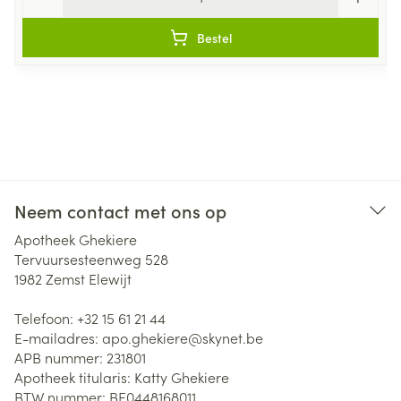
Bestel
Neem contact met ons op
Apotheek Ghekiere
Tervuursesteenweg 528
1982
Zemst Elewijt
Telefoon:
+32 15 61 21 44
E-mailadres:
apo.ghekiere@
skynet.be
APB nummer:
231801
Apotheek titularis:
Katty Ghekiere
BTW nummer:
BE0448168011