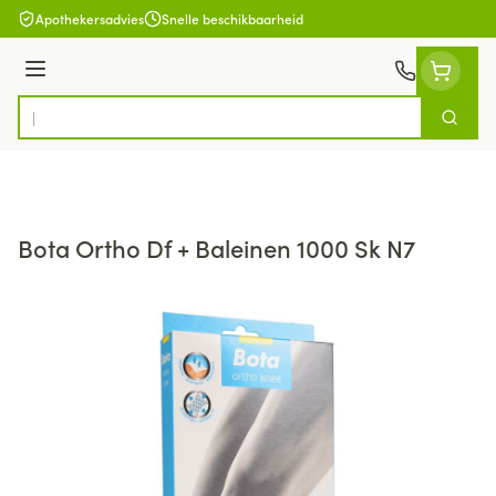
Ga naar de inhoud
Apothekersadvies
Snelle beschikbaarheid
Menu
Zoek
Product, merk, categorie...
Bota Ortho Df + Baleinen 1000 Sk N7