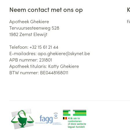
Neem contact met ons op
K
Apotheek Ghekiere
F
Tervuursesteenweg 528
1982
Zemst Elewijt
Telefoon:
+32 15 61 21 44
E-mailadres:
apo.ghekiere@
skynet.be
APB nummer:
231801
Apotheek titularis:
Katty Ghekiere
BTW nummer:
BE0448168011