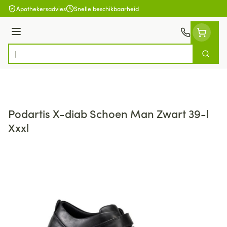
Ga naar de inhoud
Apothekersadvies
Snelle beschikbaarheid
Menu
Zoek
Product, merk, categorie...
Podartis X-diab Schoen Man Zwart 39-l
Xxxl