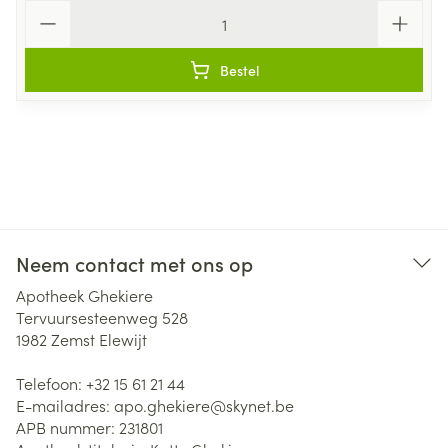
Aantal
Bestel
Neem contact met ons op
Apotheek Ghekiere
Tervuursesteenweg 528
1982
Zemst Elewijt
Telefoon:
+32 15 61 21 44
E-mailadres:
apo.ghekiere@
skynet.be
APB nummer:
231801