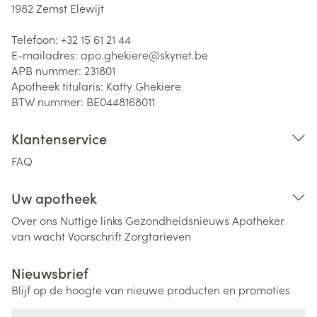
1982
Zemst Elewijt
Telefoon:
+32 15 61 21 44
E-mailadres:
apo.ghekiere@
skynet.be
APB nummer:
231801
Apotheek titularis:
Katty Ghekiere
BTW nummer:
BE0448168011
Klantenservice
FAQ
Uw apotheek
Over ons
Nuttige links
Gezondheidsnieuws
Apotheker
van wacht
Voorschrift
Zorgtarieven
Nieuwsbrief
Blijf op de hoogte van nieuwe producten en promoties
E-mail adres