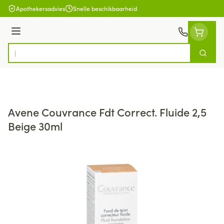
Ga naar de inhoud
Apothekersadvies
Snelle beschikbaarheid
Menu
Zoek
Product, merk, categorie...
Avene Couvrance Fdt Correct. Fluide 2,5
Beige 30ml