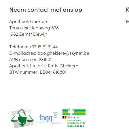
Neem contact met ons op
K
Apotheek Ghekiere
F
Tervuursesteenweg 528
1982
Zemst Elewijt
Telefoon:
+32 15 61 21 44
E-mailadres:
apo.ghekiere@
skynet.be
APB nummer:
231801
Apotheek titularis:
Katty Ghekiere
BTW nummer:
BE0448168011